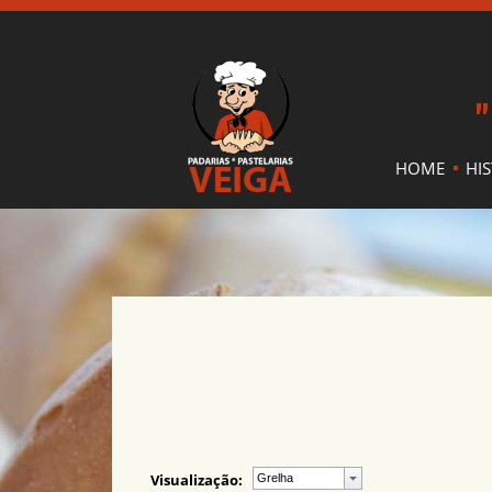
"
HOME
HI
Visualização: