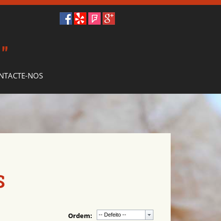
O
"
NTACTE-NOS
S
Ordem: