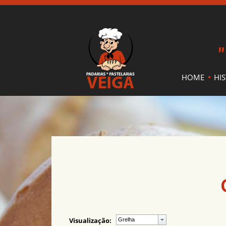
"
HOME
HI
Visualização: